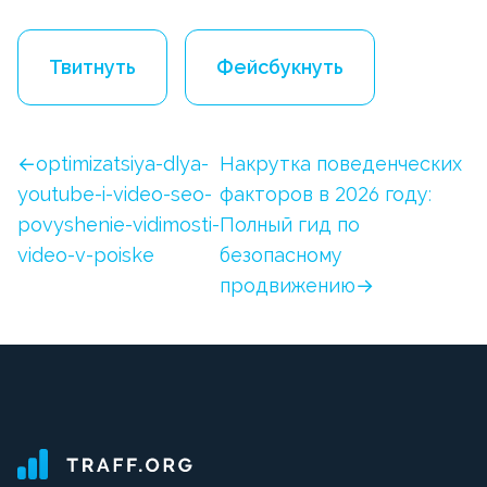
Твитнуть
Фейсбукнуть
optimizatsiya-dlya-
Накрутка поведенческих
youtube-i-video-seo-
факторов в 2026 году:
povyshenie-vidimosti-
Полный гид по
video-v-poiske
безопасному
продвижению